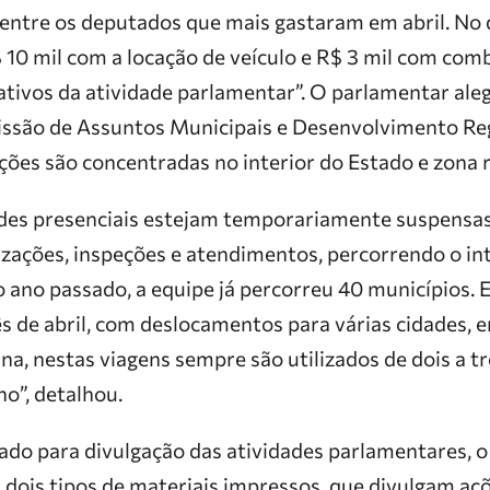
entre os deputados que mais gastaram em abril. No
 10 mil com a locação de veículo e R$ 3 mil com com
ativos da atividade parlamentar”. O parlamentar ale
issão de Assuntos Municipais e Desenvolvimento R
ições são concentradas no interior do Estado e zona
ades presenciais estejam temporariamente suspensa
izações, inspeções e atendimentos, percorrendo o int
ano passado, a equipe já percorreu 40 municípios. E
 de abril, com deslocamentos para várias cidades, e
a, nestas viagens sempre são utilizados de dois a tr
ho”, detalhou.
ado para divulgação das atividades parlamentares, o
 dois tipos de materiais impressos, que divulgam aç