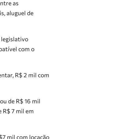
ntre as
s, aluguel de
egislativo
atível com o
entar, R$ 2 mil com
ou de R$ 16 mil
e R$ 7 mil em
R$7 mil com locação