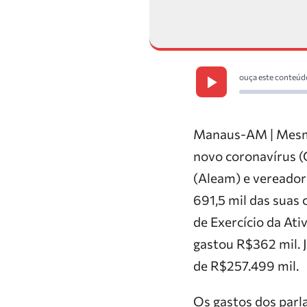
ouça este conteúd
Manaus-AM | Mesmo
novo coronavírus (
(Aleam) e vereado
691,5 mil das suas 
de Exercício da At
gastou R$362 mil. 
de R$257.499 mil.
Os gastos dos parl