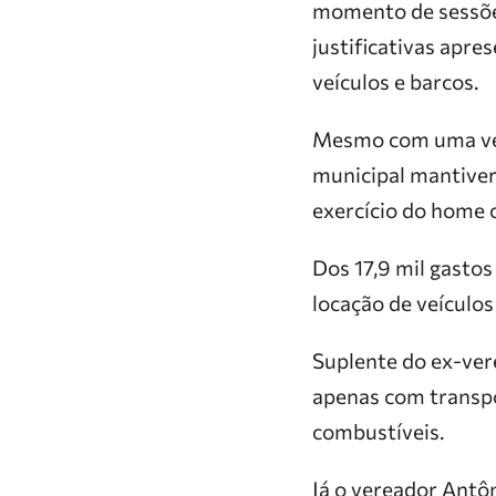
momento de sessões
justificativas apr
veículos e barcos.
Mesmo com uma ver
municipal mantive
exercício do home o
Dos 17,9 mil gasto
locação de veículos
Suplente do ex-ver
apenas com transpo
combustíveis.
Já o vereador Antô