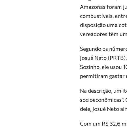
Amazonas foram jus
combustíveis, entr
disposição uma cot
vereadores têm uma
Segundo os números
Josué Neto (PRTB),
Sozinho, ele usou 
permitiram gastar 
Na descrição, um i
socioeconômicas”. Q
dele, Josué Neto a
Com um R$ 32,6 mil