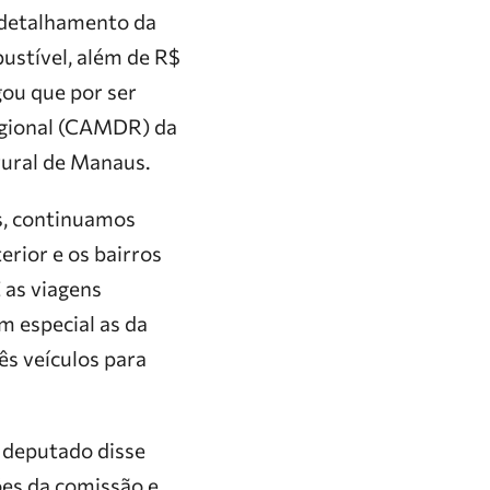
 detalhamento da
bustível, além de R$
gou que por ser
egional (CAMDR) da
 rural de Manaus.
s, continuamos
erior e os bairros
 as viagens
m especial as da
ês veículos para
 deputado disse
ões da comissão e