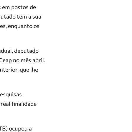
s em postos de
putado tem a sua
es, enquanto os
adual, deputado
Ceap no mês abril.
terior, que lhe
Pesquisas
real finalidade
TB) ocupou a