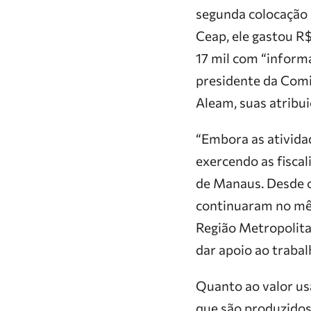
segunda colocação 
Ceap, ele gastou R$
17 mil com “inform
presidente da Com
Aleam, suas atribu
“Embora as ativid
exercendo as fiscal
de Manaus. Desde o 
continuaram no mês
Região Metropolitan
dar apoio ao trabal
Quanto ao valor us
que são produzidos