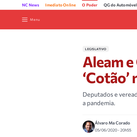
NC News
Imediato Online
O Poder
QG do Automóvel
Menu
LEGISLATIVO
Aleam e
‘Cotão’ 
Deputados e veread
a pandemia.
Álvaro Ma Corado
05/06/2020 - 20h55