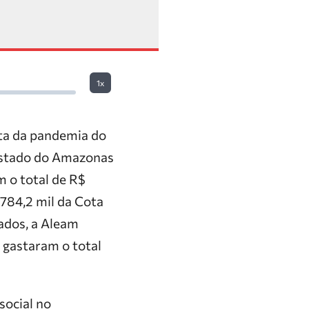
1x
ta da pandemia do
 Estado do Amazonas
 o total de R$
 784,2 mil da Cota
ados, a Aleam
 gastaram o total
social no