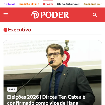
NC News
Imediato Online
O Poder
QG do Automóvel
Amazônia Incríve
Executivo
PARÁ
Eleições 2026 | Dirceu Ten Caten é
confirmado como vice de Hana