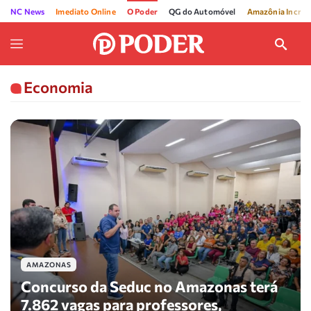
NC News
Imediato Online
O Poder
QG do Automóvel
Amazônia Incríve
Economia
AMAZONAS
Concurso da Seduc no Amazonas terá
7.862 vagas para professores,