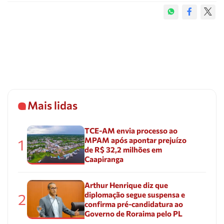
Mais lidas
TCE-AM envia processo ao
MPAM após apontar prejuízo
1
de R$ 32,2 milhões em
Caapiranga
Arthur Henrique diz que
diplomação segue suspensa e
2
confirma pré-candidatura ao
Governo de Roraima pelo PL