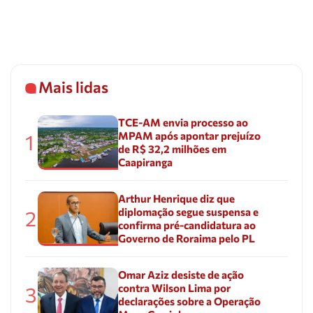
Mais lidas
TCE-AM envia processo ao
MPAM após apontar prejuízo
1
de R$ 32,2 milhões em
Caapiranga
Arthur Henrique diz que
diplomação segue suspensa e
2
confirma pré-candidatura ao
Governo de Roraima pelo PL
Omar Aziz desiste de ação
contra Wilson Lima por
3
declarações sobre a Operação