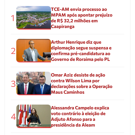
TCE-AM envia processo ao
MPAM após apontar prejuízo
1
de R$ 32,2 milhões em
Caapiranga
Arthur Henrique diz que
diplomação segue suspensa e
2
confirma pré-candidatura ao
Governo de Roraima pelo PL
Omar Aziz desiste de ação
contra Wilson Lima por
3
declarações sobre a Operação
Maus Caminhos
Alessandra Campelo explica
voto contrário à eleição de
4
Adjuto Afonso para a
presidência da Aleam