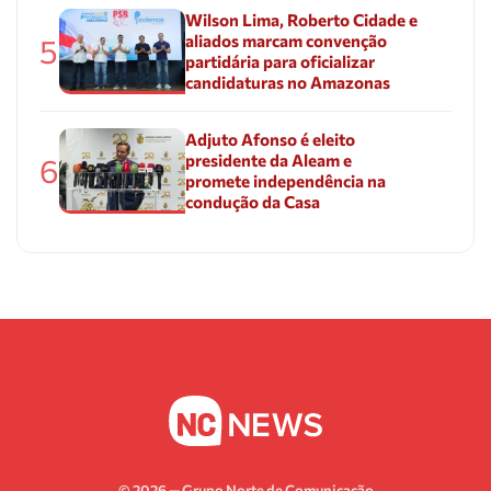
Wilson Lima, Roberto Cidade e
aliados marcam convenção
5
partidária para oficializar
candidaturas no Amazonas
Adjuto Afonso é eleito
presidente da Aleam e
6
promete independência na
condução da Casa
© 2026 — Grupo Norte de Comunicação