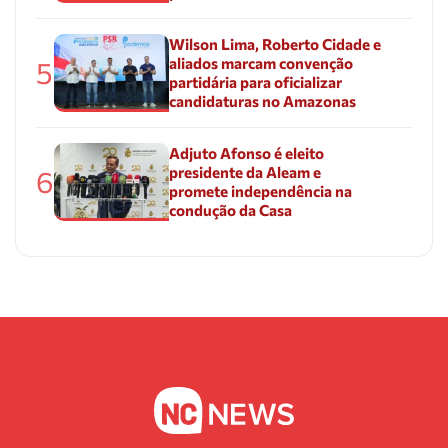
Wilson Lima, Roberto Cidade e
aliados marcam convenção
5
partidária para oficializar
candidaturas no Amazonas
Adjuto Afonso é eleito
presidente da Aleam e
6
promete independência na
condução da Casa