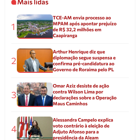
Mais lidas
TCE-AM envia processo ao
MPAM após apontar prejuízo
1
de R$ 32,2 milhões em
Caapiranga
Arthur Henrique diz que
diplomação segue suspensa e
2
confirma pré-candidatura ao
Governo de Roraima pelo PL
Omar Aziz desiste de ação
contra Wilson Lima por
3
declarações sobre a Operação
Maus Caminhos
Alessandra Campelo explica
voto contrário à eleição de
4
Adjuto Afonso para a
presidência da Aleam