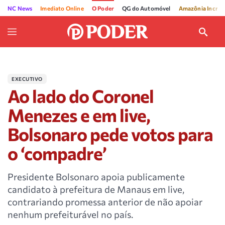
NC News
Imediato Online
O Poder
QG do Automóvel
Amazônia Incríve
EXECUTIVO
Ao lado do Coronel
Menezes e em live,
Bolsonaro pede votos para
o ‘compadre’
Presidente Bolsonaro apoia publicamente
candidato à prefeitura de Manaus em live,
contrariando promessa anterior de não apoiar
nenhum prefeiturável no país.