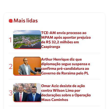
Mais lidas
TCE-AM envia processo ao
MPAM após apontar prejuízo
1
de R$ 32,2 milhões em
Caapiranga
Arthur Henrique diz que
diplomação segue suspensa e
2
confirma pré-candidatura ao
Governo de Roraima pelo PL
Omar Aziz desiste de ação
contra Wilson Lima por
3
declarações sobre a Operação
Maus Caminhos