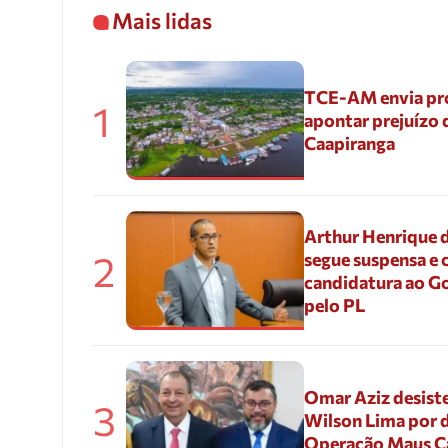
Mais lidas
TCE-AM envia pr
1
apontar prejuízo 
Caapiranga
Arthur Henrique 
2
segue suspensa e 
candidatura ao G
pelo PL
Omar Aziz desiste
3
Wilson Lima por d
Operação Maus 