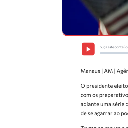
ouça este conteúd
Manaus | AM | Agên
O presidente eleito
com os preparativo
adiante uma série d
de se agarrar ao po
Trump se recusa a a