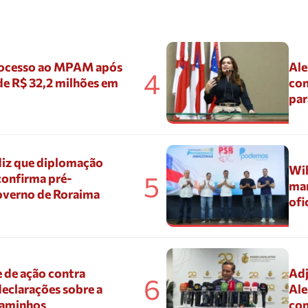
ocesso ao MPAM após
Ale
4
de R$ 32,2 milhões em
con
par
diz que diplomação
Wil
5
confirma pré-
mar
overno de Roraima
ofi
 de ação contra
Adj
6
eclarações sobre a
Ale
Caminhos
con