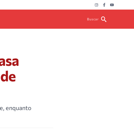
Buscar
asa
 de
de, enquanto