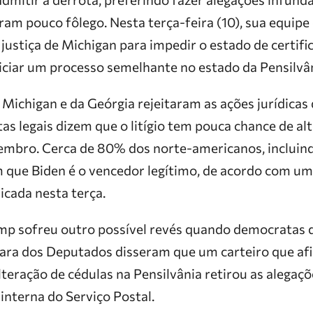
ram pouco fôlego. Nesta terça-feira (10), sua equipe
 justiça de Michigan para impedir o estado de certifi
niciar um processo semelhante no estado da Pensilvân
e Michigan e da Geórgia rejeitaram as ações jurídicas
tas legais dizem que o litígio tem pouca chance de al
vembro. Cerca de 80% dos norte-americanos, inclui
m que Biden é o vencedor legítimo, de acordo com u
icada nesta terça.
mp sofreu outro possível revés quando democratas 
ra dos Deputados disseram que um carteiro que af
eração de cédulas na Pensilvânia retirou as alegaçõ
interna do Serviço Postal.