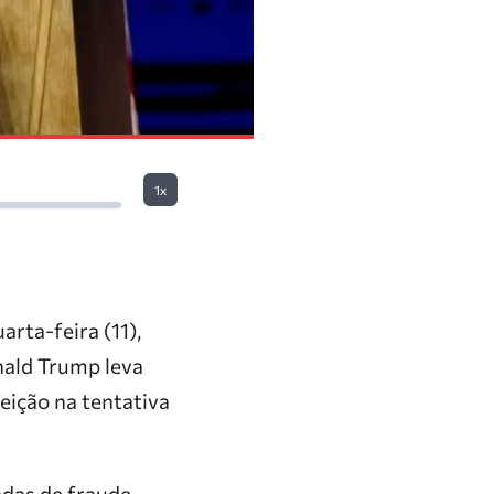
1x
arta-feira (11),
nald Trump leva
eição na tentativa
adas de fraude