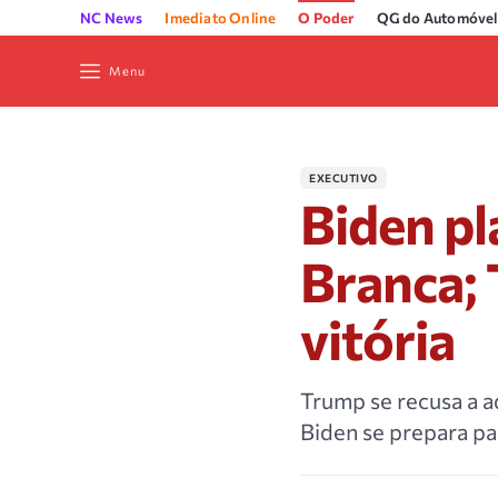
NC News
Imediato Online
O Poder
QG do Automóvel
Menu
EXECUTIVO
Biden p
Branca;
vitória
Trump se recusa a a
Biden se prepara pa