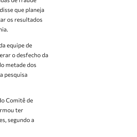
 disse que planeja
car os resultados
ia.
 da equipe de
terar o desfecho da
ndo metade dos
ma pesquisa
do Comitê de
irmou ter
es, segundo a