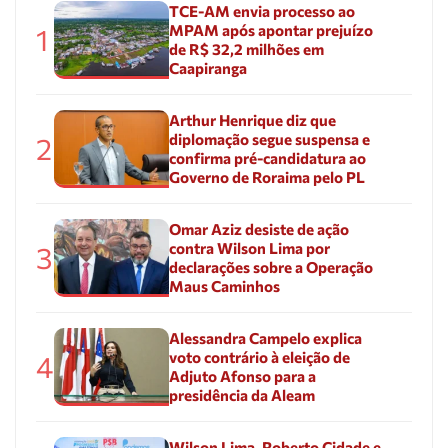
TCE-AM envia processo ao
MPAM após apontar prejuízo
1
de R$ 32,2 milhões em
Caapiranga
Arthur Henrique diz que
diplomação segue suspensa e
2
confirma pré-candidatura ao
Governo de Roraima pelo PL
Omar Aziz desiste de ação
contra Wilson Lima por
3
declarações sobre a Operação
Maus Caminhos
Alessandra Campelo explica
voto contrário à eleição de
4
Adjuto Afonso para a
presidência da Aleam
Wilson Lima, Roberto Cidade e