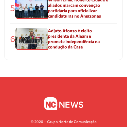
aliados marcam convenção
5
partidária para oficializar
candidaturas no Amazonas
Adjuto Afonso é eleito
presidente da Aleam e
6
promete independência na
condução da Casa
© 2026 — Grupo Norte de Comunicação