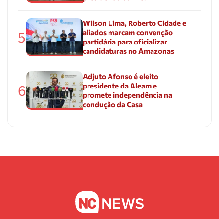
Wilson Lima, Roberto Cidade e
aliados marcam convenção
5
partidária para oficializar
candidaturas no Amazonas
Adjuto Afonso é eleito
presidente da Aleam e
6
promete independência na
condução da Casa