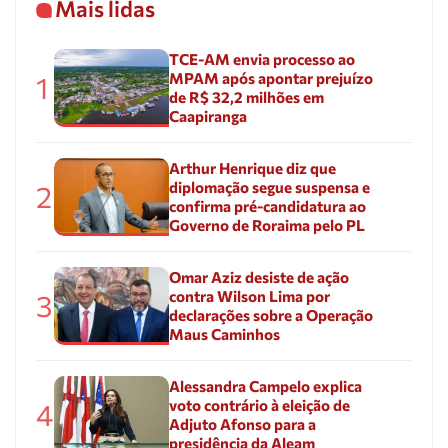
Mais lidas
TCE-AM envia processo ao
MPAM após apontar prejuízo
1
de R$ 32,2 milhões em
Caapiranga
Arthur Henrique diz que
diplomação segue suspensa e
2
confirma pré-candidatura ao
Governo de Roraima pelo PL
Omar Aziz desiste de ação
contra Wilson Lima por
3
declarações sobre a Operação
Maus Caminhos
Alessandra Campelo explica
voto contrário à eleição de
4
Adjuto Afonso para a
presidência da Aleam