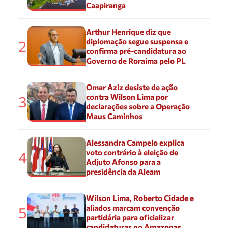
Caapiranga
Arthur Henrique diz que
diplomação segue suspensa e
2
confirma pré-candidatura ao
Governo de Roraima pelo PL
Omar Aziz desiste de ação
contra Wilson Lima por
3
declarações sobre a Operação
Maus Caminhos
Alessandra Campelo explica
voto contrário à eleição de
4
Adjuto Afonso para a
presidência da Aleam
Wilson Lima, Roberto Cidade e
aliados marcam convenção
5
partidária para oficializar
candidaturas no Amazonas