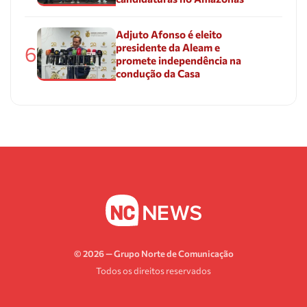
Adjuto Afonso é eleito
presidente da Aleam e
6
promete independência na
condução da Casa
© 2026 — Grupo Norte de Comunicação
Todos os direitos reservados