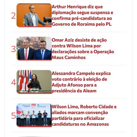
Arthur Henrique diz que
diplomação segue suspensa e
2
confirma pré-candidatura ao
Governo de Roraima pelo PL
Omar Aziz desiste de ação
contra Wilson Lima por
3
declarações sobre a Operação
Maus Caminhos
Alessandra Campelo explica
voto contrário à eleição de
4
Adjuto Afonso para a
presidência da Aleam
Wilson Lima, Roberto Cidade e
aliados marcam convenção
5
partidária para oficializar
candidaturas no Amazonas