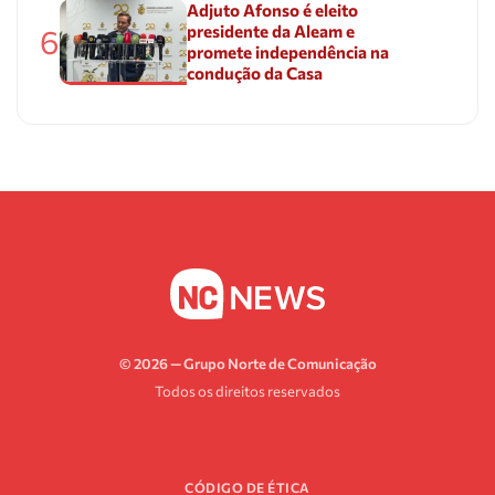
Adjuto Afonso é eleito
presidente da Aleam e
6
promete independência na
condução da Casa
© 2026 — Grupo Norte de Comunicação
Todos os direitos reservados
CÓDIGO DE ÉTICA