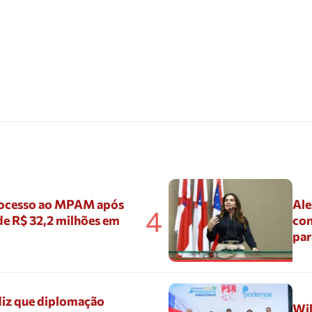
ocesso ao MPAM após
Ale
4
de R$ 32,2 milhões em
con
par
diz que diplomação
Wil