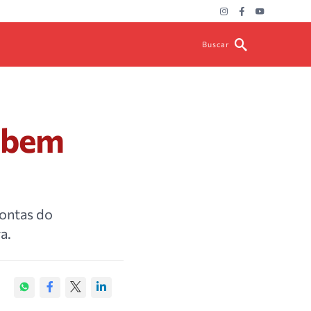
Buscar
ebem
Contas do
a.