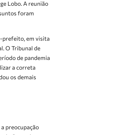
rge Lobo. A reunião
ssuntos foram
-prefeito, em visita
l. O Tribunal de
período de pandemia
lizar a correta
idou os demais
ou a preocupação