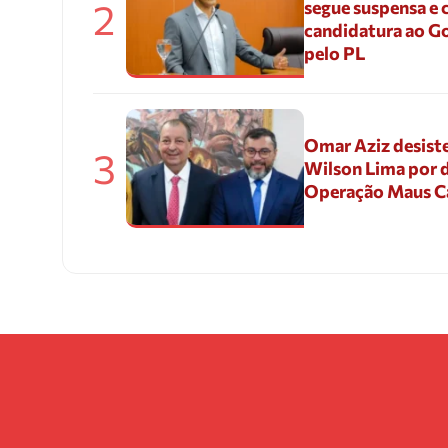
2
segue suspensa e 
candidatura ao G
pelo PL
Omar Aziz desiste
3
Wilson Lima por d
Operação Maus 