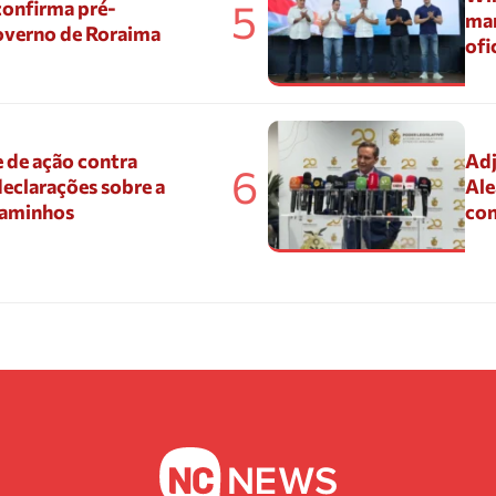
5
confirma pré-
mar
overno de Roraima
ofi
 de ação contra
Adj
6
eclarações sobre a
Ale
Caminhos
con