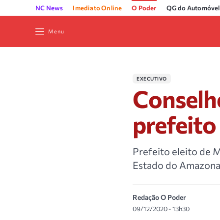
NC News
Imediato Online
O Poder
QG do Automóvel
Menu
EXECUTIVO
Conselh
prefeito
Prefeito eleito de 
Estado do Amazonas 
Redação O Poder
09/12/2020 - 13h30