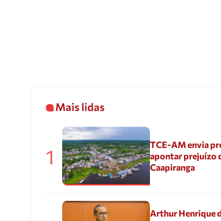
Mais lidas
TCE-AM envia pr
1
apontar prejuízo 
Caapiranga
Arthur Henrique 