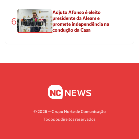
Adjuto Afonso é eleito
presidente da Aleam e
6
promete independência na
condução da Casa
© 2026 — Grupo Norte de Comunicação
Todos os direitos reservados