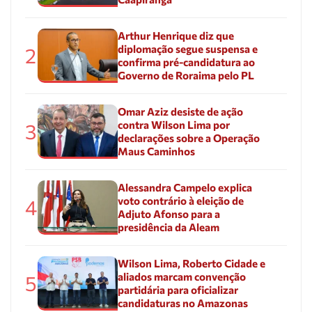
Arthur Henrique diz que
diplomação segue suspensa e
2
confirma pré-candidatura ao
Governo de Roraima pelo PL
Omar Aziz desiste de ação
contra Wilson Lima por
3
declarações sobre a Operação
Maus Caminhos
Alessandra Campelo explica
voto contrário à eleição de
4
Adjuto Afonso para a
presidência da Aleam
Wilson Lima, Roberto Cidade e
aliados marcam convenção
5
partidária para oficializar
candidaturas no Amazonas