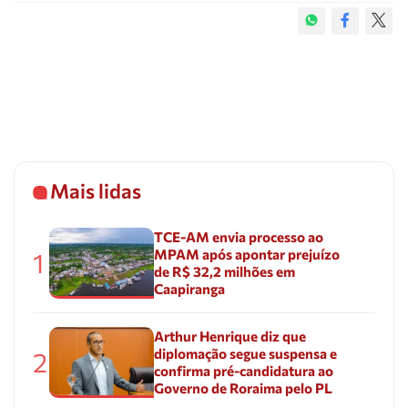
Mais lidas
TCE-AM envia processo ao
MPAM após apontar prejuízo
1
de R$ 32,2 milhões em
Caapiranga
Arthur Henrique diz que
diplomação segue suspensa e
2
confirma pré-candidatura ao
Governo de Roraima pelo PL