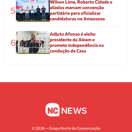
Wilson Lima, Roberto Cidade e
aliados marcam convenção
5
partidária para oficializar
candidaturas no Amazonas
Adjuto Afonso é eleito
presidente da Aleam e
6
promete independência na
condução da Casa
© 2026 — Grupo Norte de Comunicação