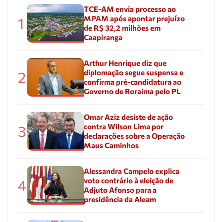
TCE-AM envia processo ao
MPAM após apontar prejuízo
1
de R$ 32,2 milhões em
Caapiranga
Arthur Henrique diz que
diplomação segue suspensa e
2
confirma pré-candidatura ao
Governo de Roraima pelo PL
Omar Aziz desiste de ação
contra Wilson Lima por
3
declarações sobre a Operação
Maus Caminhos
Alessandra Campelo explica
voto contrário à eleição de
4
Adjuto Afonso para a
presidência da Aleam