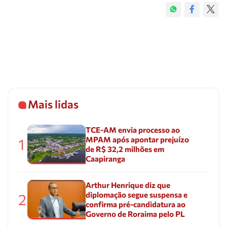
Mais lidas
TCE-AM envia processo ao
MPAM após apontar prejuízo
1
de R$ 32,2 milhões em
Caapiranga
Arthur Henrique diz que
diplomação segue suspensa e
2
confirma pré-candidatura ao
Governo de Roraima pelo PL