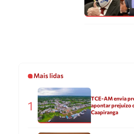
Mais lidas
TCE-AM envia pr
1
apontar prejuízo 
Caapiranga