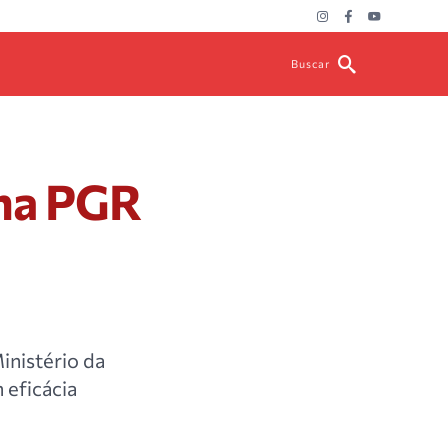
Buscar
 na PGR
inistério da
 eficácia