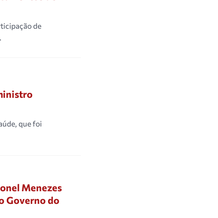
ticipação de
.
inistro
aúde, que foi
oronel Menezes
ao Governo do