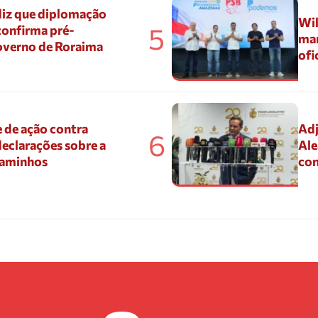
diz que diplomação
Wil
5
confirma pré-
mar
overno de Roraima
ofi
 de ação contra
Adj
6
eclarações sobre a
Ale
Caminhos
con