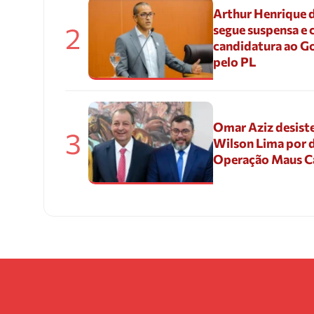
Arthur Henrique 
2
segue suspensa e 
candidatura ao G
pelo PL
Omar Aziz desiste
3
Wilson Lima por d
Operação Maus 