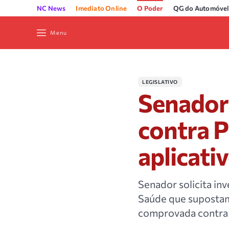
NC News
Imediato Online
O Poder
QG do Automóvel
Menu
LEGISLATIVO
Senador 
contra P
aplicati
Senador solicita inv
Saúde que supostam
comprovada contra 