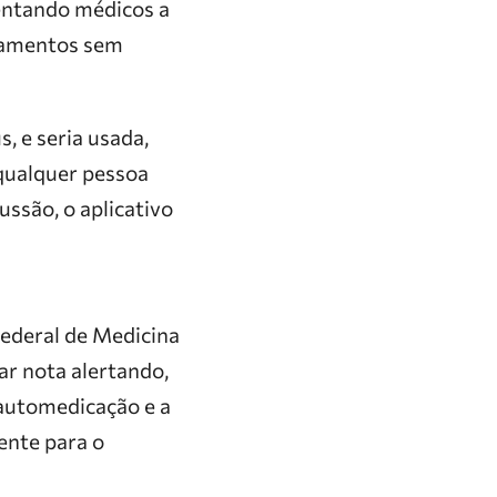
ientando médicos a
camentos sem
, e seria usada,
 qualquer pessoa
ussão, o aplicativo
ederal de Medicina
r nota alertando,
 automedicação e a
ente para o