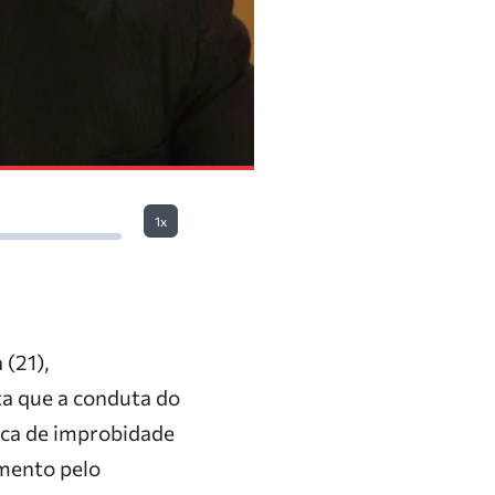
1x
 (21),
ta que a conduta do
tica de improbidade
mento pelo