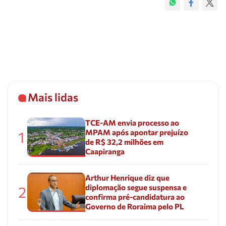
Mais lidas
TCE-AM envia processo ao
MPAM após apontar prejuízo
1
de R$ 32,2 milhões em
Caapiranga
Arthur Henrique diz que
diplomação segue suspensa e
2
confirma pré-candidatura ao
Governo de Roraima pelo PL