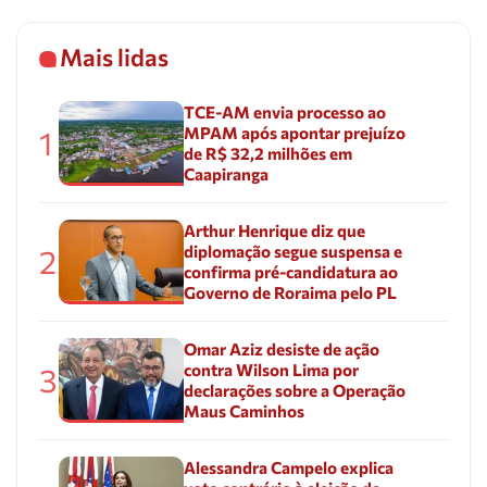
Mais lidas
TCE-AM envia processo ao
MPAM após apontar prejuízo
1
de R$ 32,2 milhões em
Caapiranga
Arthur Henrique diz que
diplomação segue suspensa e
2
confirma pré-candidatura ao
Governo de Roraima pelo PL
Omar Aziz desiste de ação
contra Wilson Lima por
3
declarações sobre a Operação
Maus Caminhos
Alessandra Campelo explica