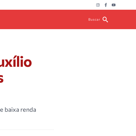
Buscar
xílio
s
e baixa renda