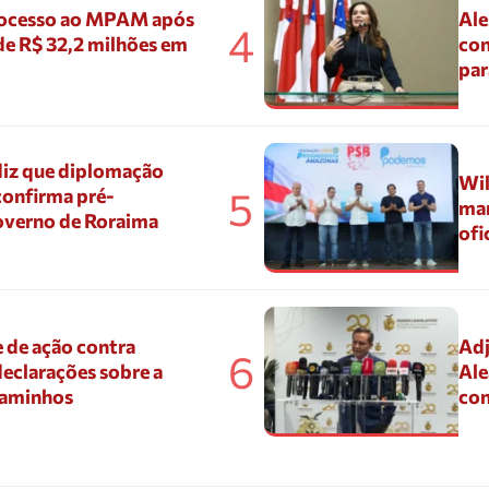
ocesso ao MPAM após
Ale
4
de R$ 32,2 milhões em
con
par
diz que diplomação
Wil
5
confirma pré-
mar
overno de Roraima
ofi
 de ação contra
Adj
6
eclarações sobre a
Ale
Caminhos
con