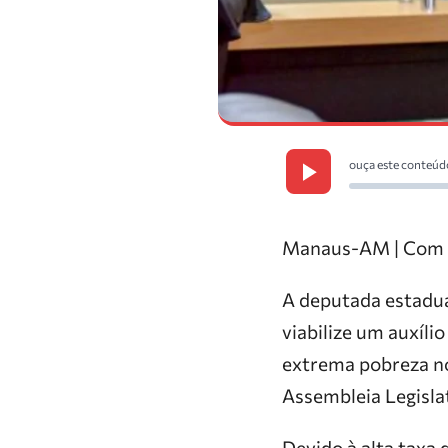
ouça este conteúd
Manaus-AM | Com i
A deputada estadu
viabilize um auxíli
extrema pobreza no
Assembleia Legisla
Devido à alta taxa 