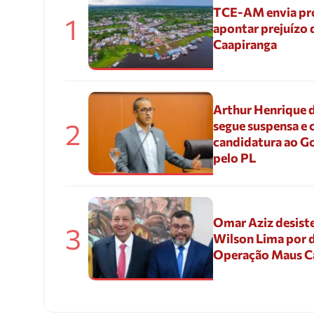
TCE-AM envia pr
1
apontar prejuízo 
Caapiranga
Arthur Henrique 
2
segue suspensa e 
candidatura ao G
pelo PL
Omar Aziz desiste
3
Wilson Lima por d
Operação Maus 