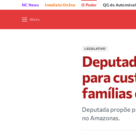
NC News
Imediato Online
O Poder
QG do Automóvel
Menu
LEGISLATIVO
Deputada
para cus
famílias
Deputada propõe pro
no Amazonas.