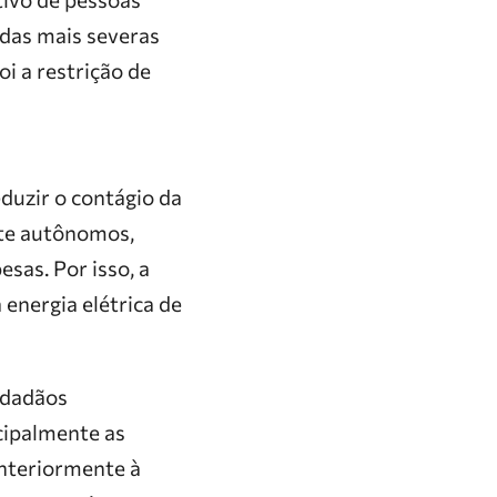
idas mais severas
i a restrição de
duzir o contágio da
nte autônomos,
sas. Por isso, a
 energia elétrica de
cidadãos
cipalmente as
anteriormente à