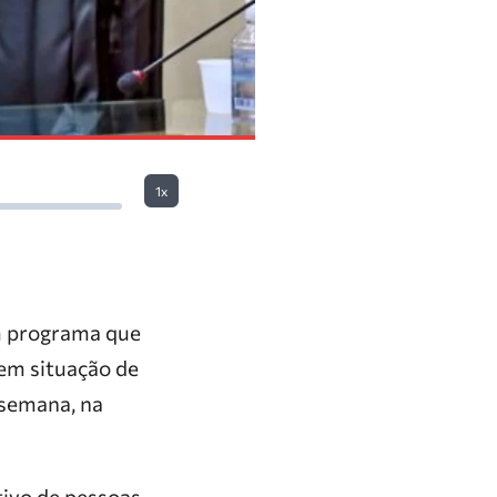
1x
m programa que
 em situação de
 semana, na
tivo de pessoas