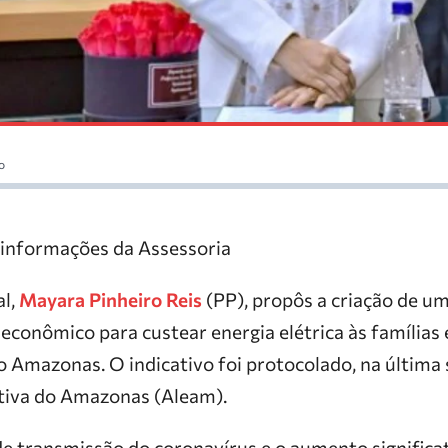
o
nformações da Assessoria
al,
Mayara Pinheiro Reis
(PP), propôs a criação de u
o econômico para custear energia elétrica às famílias
 Amazonas. O indicativo foi protocolado, na última
tiva do Amazonas (Aleam).
de transmissão do coronavírus e o aumento significa