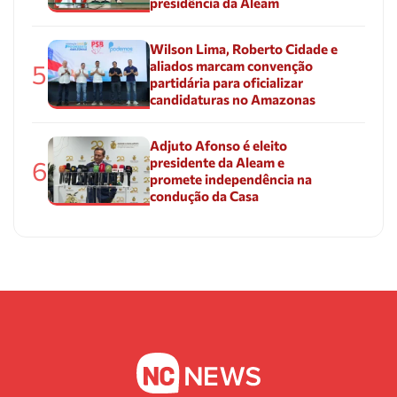
presidência da Aleam
Wilson Lima, Roberto Cidade e
aliados marcam convenção
5
partidária para oficializar
candidaturas no Amazonas
Adjuto Afonso é eleito
presidente da Aleam e
6
promete independência na
condução da Casa