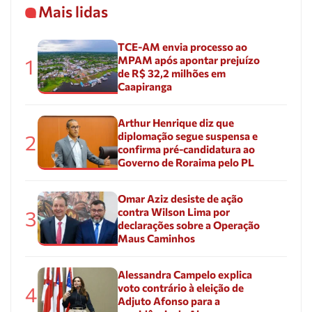
Mais lidas
TCE-AM envia processo ao
MPAM após apontar prejuízo
1
de R$ 32,2 milhões em
Caapiranga
Arthur Henrique diz que
diplomação segue suspensa e
2
confirma pré-candidatura ao
Governo de Roraima pelo PL
Omar Aziz desiste de ação
contra Wilson Lima por
3
declarações sobre a Operação
Maus Caminhos
Alessandra Campelo explica
voto contrário à eleição de
4
Adjuto Afonso para a