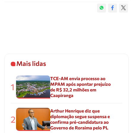
Mais lidas
TCE-AM envia processo ao
MPAM após apontar prejuízo
1
de R$ 32,2 milhões em
Caapiranga
Arthur Henrique diz que
diplomação segue suspensa e
2
confirma pré-candidatura ao
Governo de Roraima pelo PL