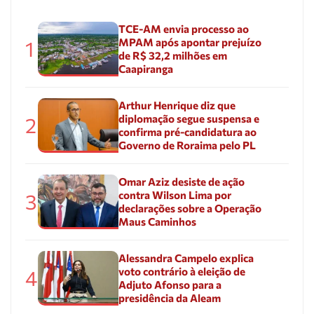
TCE-AM envia processo ao
MPAM após apontar prejuízo
1
de R$ 32,2 milhões em
Caapiranga
Arthur Henrique diz que
diplomação segue suspensa e
2
confirma pré-candidatura ao
Governo de Roraima pelo PL
Omar Aziz desiste de ação
contra Wilson Lima por
3
declarações sobre a Operação
Maus Caminhos
Alessandra Campelo explica
voto contrário à eleição de
4
Adjuto Afonso para a
presidência da Aleam