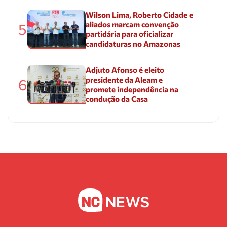
Wilson Lima, Roberto Cidade e
aliados marcam convenção
5
partidária para oficializar
candidaturas no Amazonas
Adjuto Afonso é eleito
presidente da Aleam e
6
promete independência na
condução da Casa