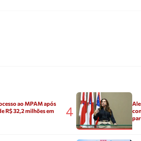
ocesso ao MPAM após
Ale
4
de R$ 32,2 milhões em
con
par