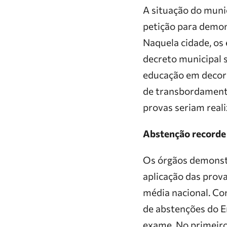
A situação do muni
petição para demons
Naquela cidade, os
decreto municipal s
educação em decorr
de transbordamento
provas seriam reali
Abstenção recorde
Os órgãos demonstr
aplicação das prov
média nacional. Co
de abstenções do En
exame. No primeiro