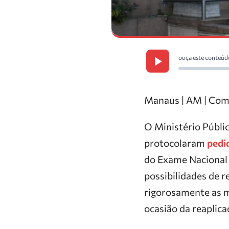
ouça este conteúd
Manaus | AM | Com
O Ministério Públi
protocolaram
pedi
do Exame Nacional
possibilidades de r
rigorosamente as m
ocasião da reaplica