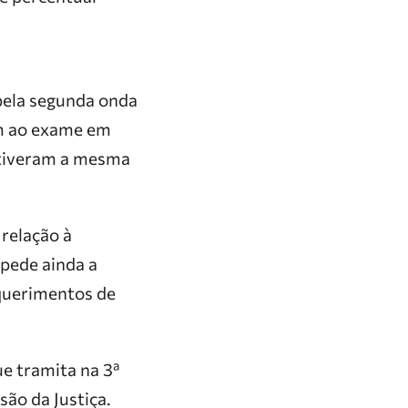
pela segunda onda
am ao exame em
 tiveram a mesma
relação à
pede ainda a
equerimentos de
e tramita na 3ª
ão da Justiça.