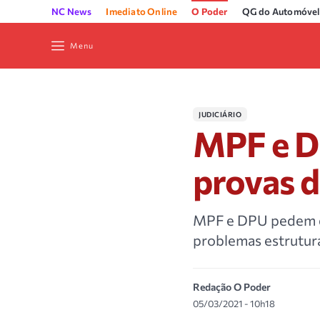
NC News
Imediato Online
O Poder
QG do Automóvel
Menu
JUDICIÁRIO
MPF e D
provas 
MPF e DPU pedem q
problemas estrutura
Redação O Poder
05/03/2021 - 10h18