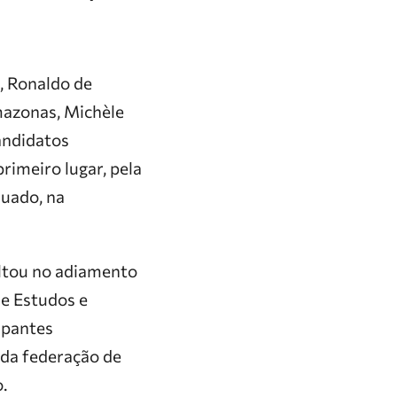
, Ronaldo de
mazonas, Michèle
andidatos
rimeiro lugar, pela
quado, na
sultou no adiamento
de Estudos e
cipantes
da federação de
.