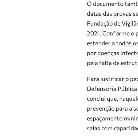
O documento também
datas das provas se
Fundação de Vigilâ
2021. Conforme o p
estender a todos o
por doenças infec
pela falta de estrut
Para justificar o p
Defensoria Pública
conclui que, naque
prevenção para a se
espaçamento mínimo 
salas com capacid