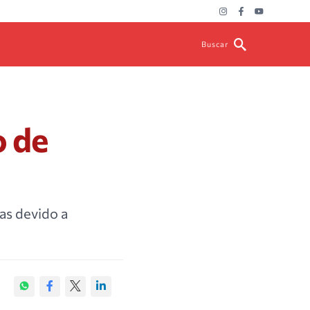
Buscar
 de
s
s devido a