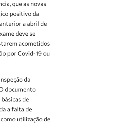
cia, que as novas
ico positivo da
terior a abril de
exame deve se
 estarem acometidos
ão por Covid-19 ou
 inspeção da
. O documento
 básicas de
da a falta de
 como utilização de