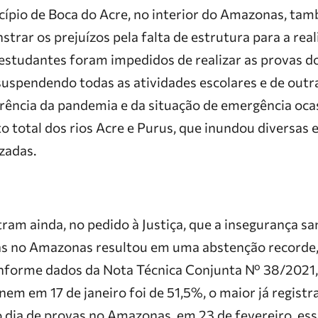
cípio de Boca do Acre, no interior do Amazonas, tam
trar os prejuízos pela falta de estrutura para a rea
 estudantes foram impedidos de realizar as provas 
uspendendo todas as atividades escolares e de outra
ência da pandemia e da situação de emergência ocas
 total dos rios Acre e Purus, que inundou diversas 
zadas.
am ainda, no pedido à Justiça, que a insegurança san
as no Amazonas resultou em uma abstenção recorde,
nforme dados da Nota Técnica Conjunta Nº 38/2021, 
em em 17 de janeiro foi de 51,5%, o maior já registr
 dia de provas no Amazonas, em 23 de fevereiro, ess