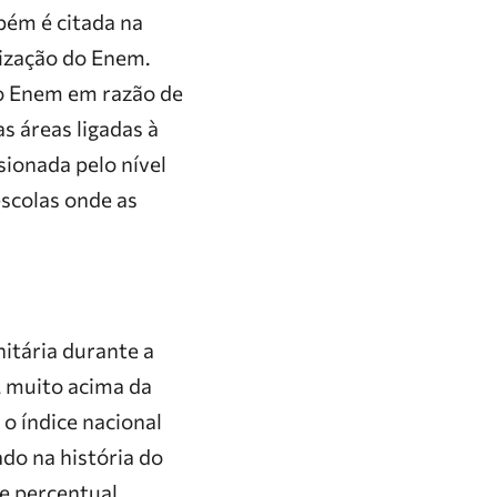
bém é citada na
lização do Enem.
do Enem em razão de
s áreas ligadas à
ionada pelo nível
escolas onde as
itária durante a
 muito acima da
o índice nacional
ado na história do
e percentual