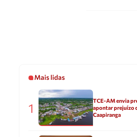
Mais lidas
TCE-AM envia pr
1
apontar prejuízo 
Caapiranga