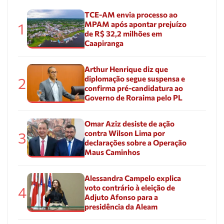
TCE-AM envia processo ao
MPAM após apontar prejuízo
1
de R$ 32,2 milhões em
Caapiranga
Arthur Henrique diz que
diplomação segue suspensa e
2
confirma pré-candidatura ao
Governo de Roraima pelo PL
Omar Aziz desiste de ação
contra Wilson Lima por
3
declarações sobre a Operação
Maus Caminhos
Alessandra Campelo explica
voto contrário à eleição de
4
Adjuto Afonso para a
presidência da Aleam