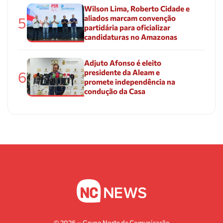
Wilson Lima, Roberto Cidade e
aliados marcam convenção
5
partidária para oficializar
candidaturas no Amazonas
Adjuto Afonso é eleito
presidente da Aleam e
6
promete independência na
condução da Casa
© 2026 — Grupo Norte de Comunicação