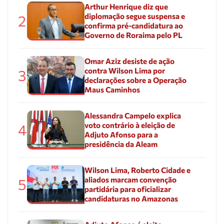
Arthur Henrique diz que
diplomação segue suspensa e
2
confirma pré-candidatura ao
Governo de Roraima pelo PL
Omar Aziz desiste de ação
contra Wilson Lima por
3
declarações sobre a Operação
Maus Caminhos
Alessandra Campelo explica
voto contrário à eleição de
4
Adjuto Afonso para a
presidência da Aleam
Wilson Lima, Roberto Cidade e
aliados marcam convenção
5
partidária para oficializar
candidaturas no Amazonas