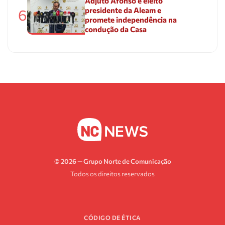
Adjuto Afonso é eleito
presidente da Aleam e
6
promete independência na
condução da Casa
© 2026 — Grupo Norte de Comunicação
Todos os direitos reservados
CÓDIGO DE ÉTICA