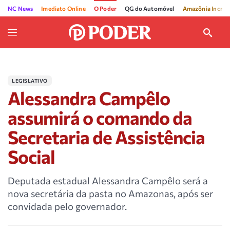
NC News
Imediato Online
O Poder
QG do Automóvel
Amazônia Incríve
LEGISLATIVO
Alessandra Campêlo
assumirá o comando da
Secretaria de Assistência
Social
Deputada estadual Alessandra Campêlo será a
nova secretária da pasta no Amazonas, após ser
convidada pelo governador.