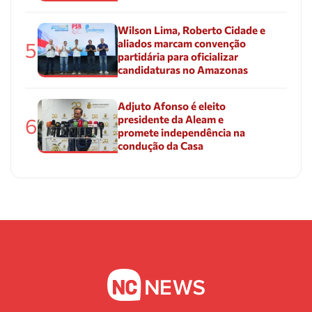
Wilson Lima, Roberto Cidade e
aliados marcam convenção
5
partidária para oficializar
candidaturas no Amazonas
Adjuto Afonso é eleito
presidente da Aleam e
6
promete independência na
condução da Casa