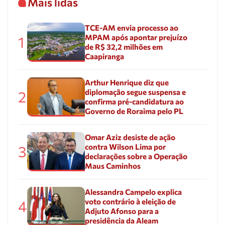
Mais lidas
TCE-AM envia processo ao
MPAM após apontar prejuízo
1
de R$ 32,2 milhões em
Caapiranga
Arthur Henrique diz que
diplomação segue suspensa e
2
confirma pré-candidatura ao
Governo de Roraima pelo PL
Omar Aziz desiste de ação
contra Wilson Lima por
3
declarações sobre a Operação
Maus Caminhos
Alessandra Campelo explica
voto contrário à eleição de
4
Adjuto Afonso para a
presidência da Aleam