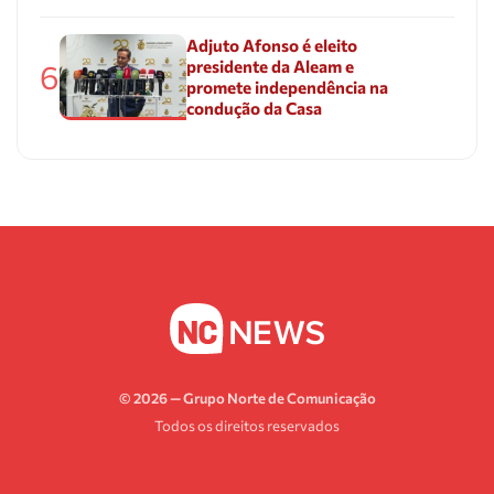
Adjuto Afonso é eleito
presidente da Aleam e
6
promete independência na
condução da Casa
© 2026 — Grupo Norte de Comunicação
Todos os direitos reservados