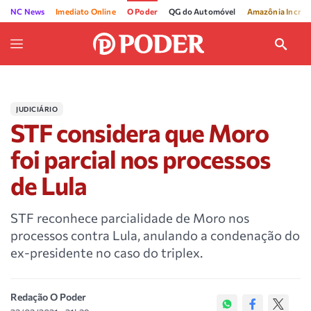
NC News
Imediato Online
O Poder
QG do Automóvel
Amazônia Incríve
JUDICIÁRIO
STF considera que Moro
foi parcial nos processos
de Lula
STF reconhece parcialidade de Moro nos
processos contra Lula, anulando a condenação do
ex-presidente no caso do triplex.
Redação O Poder