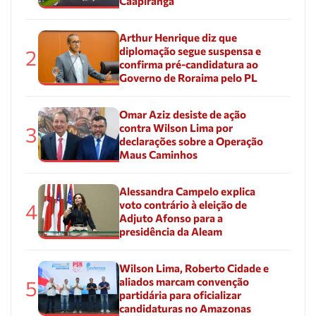
Caapiranga
Arthur Henrique diz que
diplomação segue suspensa e
2
confirma pré-candidatura ao
Governo de Roraima pelo PL
Omar Aziz desiste de ação
contra Wilson Lima por
3
declarações sobre a Operação
Maus Caminhos
Alessandra Campelo explica
voto contrário à eleição de
4
Adjuto Afonso para a
presidência da Aleam
Wilson Lima, Roberto Cidade e
aliados marcam convenção
5
partidária para oficializar
candidaturas no Amazonas