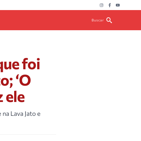
Buscar
que foi
o; ‘O
z ele
 na Lava Jato e