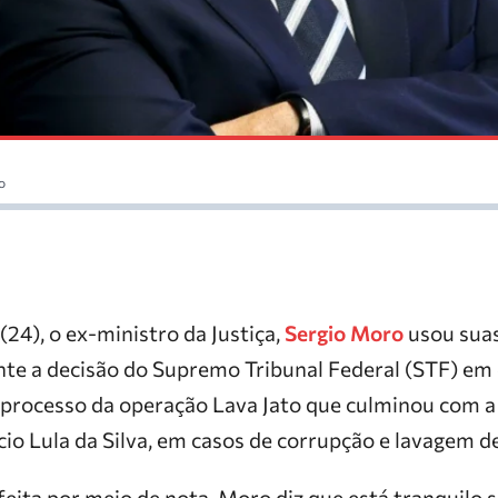
o
(24), o ex-ministro da Justiça,
Sergio Moro
usou suas
te a decisão do Supremo Tribunal Federal (STF) em d
o processo da operação Lava Jato que culminou com a 
cio Lula da Silva, em casos de corrupção e lavagem de
feita por meio de nota, Moro diz que está tranquilo 