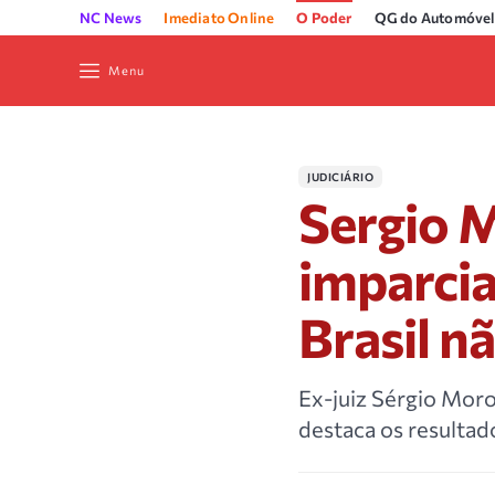
NC News
Imediato Online
O Poder
QG do Automóvel
Menu
JUDICIÁRIO
Sergio M
imparcia
Brasil nã
Ex-juiz Sérgio Moro
destaca os resultad