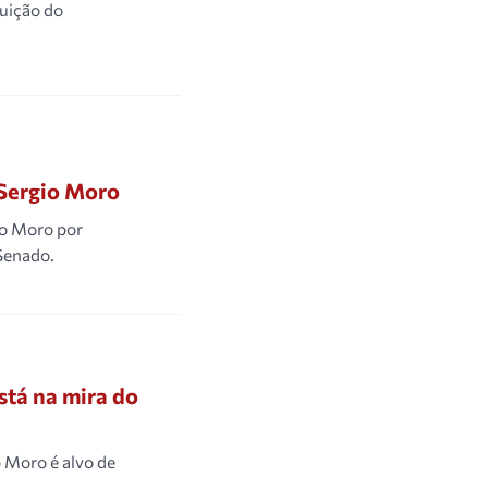
guição do
 Sergio Moro
io Moro por
Senado.
stá na mira do
o Moro é alvo de