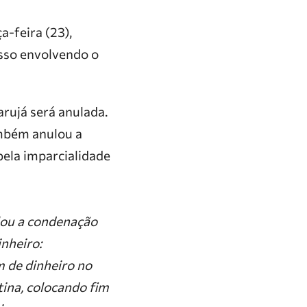
-feira (23),
sso envolvendo o
rujá será anulada.
ambém anulou a
pela imparcialidade
ulou a condenação
inheiro:
 de dinheiro no
tina, colocando fim