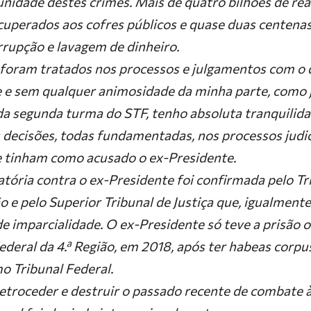
unidade destes crimes. Mais de quatro bilhões de re
uperados aos cofres públicos e quase duas centena
rupção e lavagem de dinheiro.
foram tratados nos processos e julgamentos com o d
 e sem qualquer animosidade da minha parte, como j
da segunda turma do STF, tenho absoluta tranquilid
decisões, todas fundamentadas, nos processos judici
 tinham como acusado o ex-Presidente.
tória contra o ex-Presidente foi confirmada pelo Tr
ão e pelo Superior Tribunal de Justiça que, igualmente
de imparcialidade. O ex-Presidente só teve a prisão 
ederal da 4.ª Região, em 2018, após ter habeas corp
o Tribunal Federal.
retroceder e destruir o passado recente de combate à