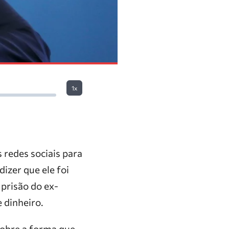
1x
 redes sociais para
izer que ele foi
prisão do ex-
 dinheiro.
sobre a forma que