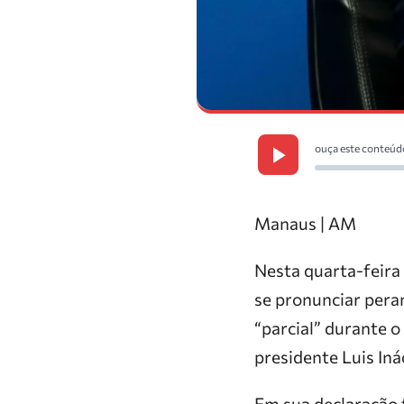
ouça este conteúd
Manaus | AM
Nesta quarta-feira 
se pronunciar peran
“parcial” durante 
presidente Luis Iná
Em sua declaração 