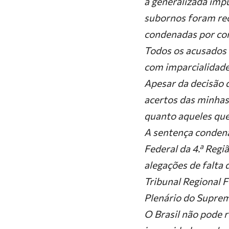
à generalizada imp
subornos foram rec
condenadas por cor
Todos os acusados 
com imparcialidade
Apesar da decisão 
acertos das minhas 
quanto aqueles que
A sentença condena
Federal da 4.ª Regi
alegações de falta 
Tribunal Regional F
Plenário do Suprem
O Brasil não pode 