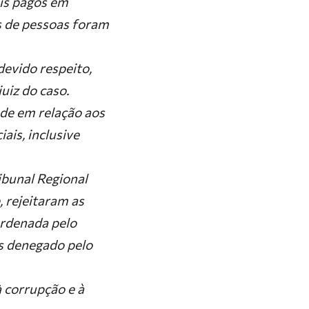
ais pagos em
s de pessoas foram
evido respeito,
uiz do caso.
ade em relação aos
ais, inclusive
ibunal Regional
, rejeitaram as
ordenada pelo
us denegado pelo
 corrupção e à