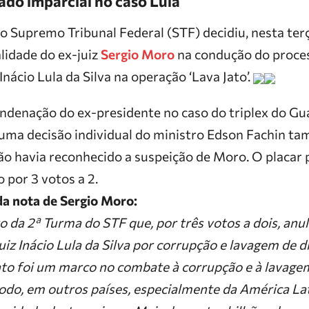
ado imparcial no caso Lula
 Supremo Tribunal Federal (STF) decidiu, nesta terça
lidade do ex-juiz
Sergio Moro
na condução do proce
Inácio Lula da Silva na operação ‘Lava Jato’.
ndenação do ex-presidente no caso do triplex do Gua
 uma decisão individual do ministro Edson Fachin t
o havia reconhecido a suspeição de Moro. O placar 
o por 3 votos a 2.
 da nota de Sergio Moro:
o da 2ª Turma do STF que, por três votos a dois, an
iz Inácio Lula da Silva por corrupção e lavagem de d
to foi um marco no combate à corrupção e à lavagem
modo, em outros países, especialmente da América La