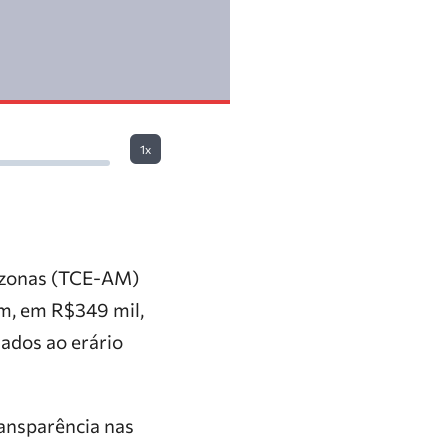
1x
mazonas (TCE-AM)
m, em R$349 mil,
sados ao erário
ransparência nas