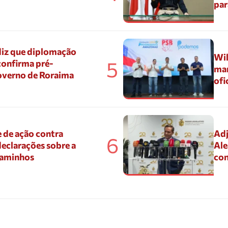
par
diz que diplomação
Wil
5
confirma pré-
mar
overno de Roraima
ofi
 de ação contra
Adj
6
eclarações sobre a
Ale
Caminhos
con