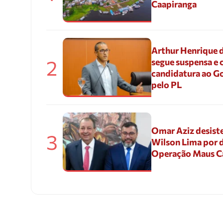
Caapiranga
Arthur Henrique 
2
segue suspensa e 
candidatura ao G
pelo PL
Omar Aziz desiste
3
Wilson Lima por d
Operação Maus 