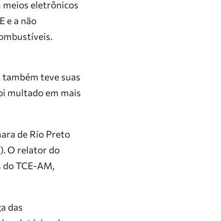
 meios eletrônicos
E e a não
mbustíveis.
a, também teve suas
foi multado em mais
mara de Rio Preto
. O relator do
os do TCE-AM,
ga das