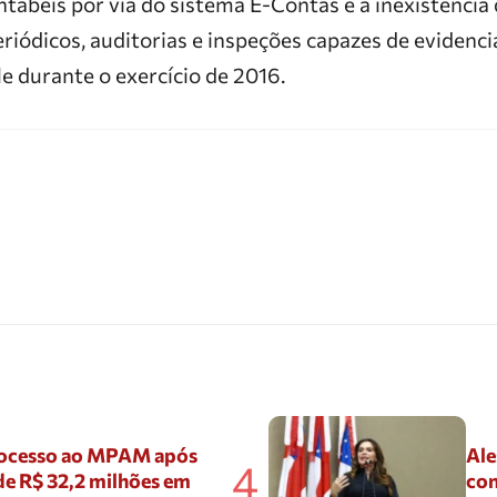
ábeis por via do sistema E-Contas e a inexistência 
riódicos, auditorias e inspeções capazes de evidenci
e durante o exercício de 2016.
ocesso ao MPAM após
Ale
4
de R$ 32,2 milhões em
con