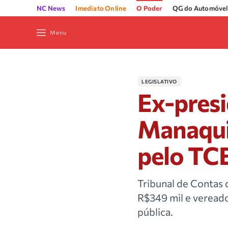
NC News
Imediato Online
O Poder
QG do Automóvel
Menu
LEGISLATIVO
Ex-pres
Manaqui
pelo T
Tribunal de Contas
R$349 mil e vereado
pública.