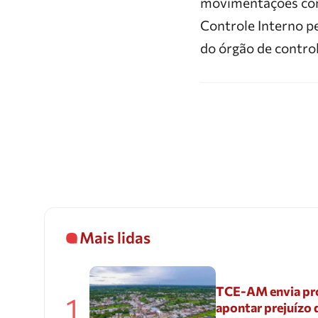
movimentações cont
Controle Interno pe
do órgão de control
Mais lidas
TCE-AM envia pr
1
apontar prejuízo 