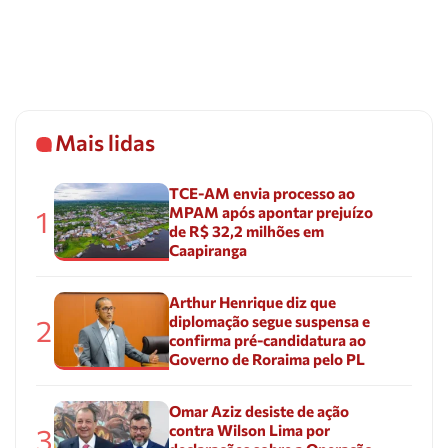
Mais lidas
TCE-AM envia processo ao
MPAM após apontar prejuízo
1
de R$ 32,2 milhões em
Caapiranga
Arthur Henrique diz que
diplomação segue suspensa e
2
confirma pré-candidatura ao
Governo de Roraima pelo PL
Omar Aziz desiste de ação
contra Wilson Lima por
3