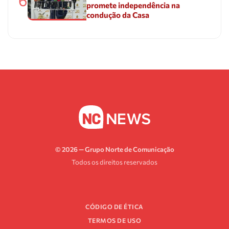
6
promete independência na
condução da Casa
© 2026 — Grupo Norte de Comunicação
Todos os direitos reservados
CÓDIGO DE ÉTICA
TERMOS DE USO