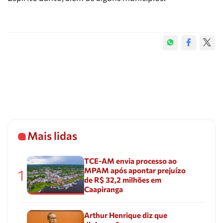
Mais lidas
TCE-AM envia processo ao
MPAM após apontar prejuízo
1
de R$ 32,2 milhões em
Caapiranga
Arthur Henrique diz que