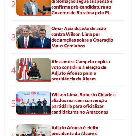
diplomação segue suspensa e
2
confirma pré-candidatura ao
Governo de Roraima pelo PL
Omar Aziz desiste de ação
contra Wilson Lima por
3
declarações sobre a Operação
Maus Caminhos
Alessandra Campelo explica
voto contrário à eleição de
4
Adjuto Afonso para a
presidência da Aleam
Wilson Lima, Roberto Cidade e
aliados marcam convenção
5
partidária para oficializar
candidaturas no Amazonas
Adjuto Afonso é eleito
presidente da Aleam e