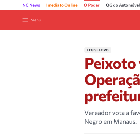
NC News
Imediato Online
O Poder
QG do Automóvel
Menu
LEGISLATIVO
Peixoto 
Operaçã
prefeitu
Vereador vota a favo
Negro em Manaus.