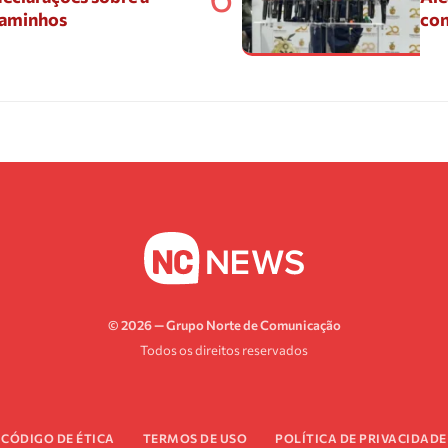
Caminhos
con
© 2026 — Grupo Norte de Comunicação
Todos os direitos reservados
CÓDIGO DE ÉTICA
TERMOS DE USO
POLÍTICA DE PRIVACIDADE