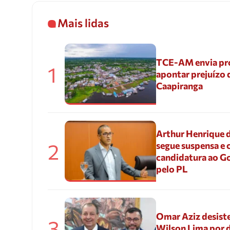
Mais lidas
TCE-AM envia pr
1
apontar prejuízo 
Caapiranga
Arthur Henrique 
2
segue suspensa e 
candidatura ao G
pelo PL
Omar Aziz desiste
3
Wilson Lima por d