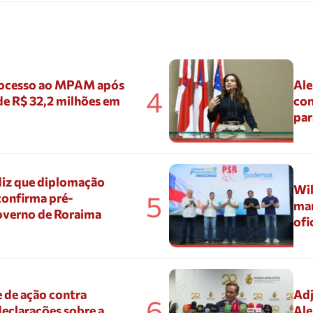
ocesso ao MPAM após
Ale
4
de R$ 32,2 milhões em
con
par
diz que diplomação
Wil
5
confirma pré-
mar
overno de Roraima
ofi
 de ação contra
Adj
6
eclarações sobre a
Ale