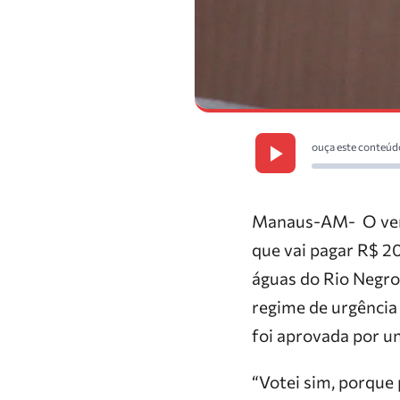
ouça este conteúd
Manaus-AM- O vere
que vai pagar R$ 20
águas do Rio Negr
regime de urgência
foi aprovada por u
“Votei sim, porque 