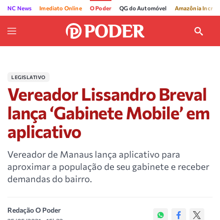
NC News
Imediato Online
O Poder
QG do Automóvel
Amazônia Incríve
LEGISLATIVO
Vereador Lissandro Breval
lança ‘Gabinete Mobile’ em
aplicativo
Vereador de Manaus lança aplicativo para
aproximar a população de seu gabinete e receber
demandas do bairro.
Redação O Poder