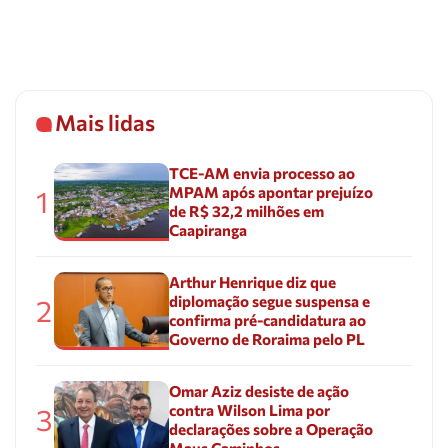
Mais lidas
TCE-AM envia processo ao
MPAM após apontar prejuízo
1
de R$ 32,2 milhões em
Caapiranga
Arthur Henrique diz que
diplomação segue suspensa e
2
confirma pré-candidatura ao
Governo de Roraima pelo PL
Omar Aziz desiste de ação
contra Wilson Lima por
3
declarações sobre a Operação
Maus Caminhos