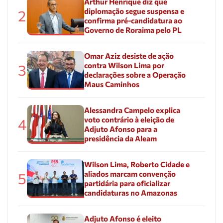
Arthur Henrique diz que
diplomação segue suspensa e
2
confirma pré-candidatura ao
Governo de Roraima pelo PL
Omar Aziz desiste de ação
contra Wilson Lima por
3
declarações sobre a Operação
Maus Caminhos
Alessandra Campelo explica
voto contrário à eleição de
4
Adjuto Afonso para a
presidência da Aleam
Wilson Lima, Roberto Cidade e
aliados marcam convenção
5
partidária para oficializar
candidaturas no Amazonas
Adjuto Afonso é eleito