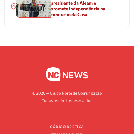
presidente da Aleam e
6
promete independência na
condução da Casa
© 2026 — Grupo Norte de Comunicação
Todos os direitos reservados
CÓDIGO DE ÉTICA