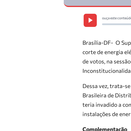
ouça este conteúd
Brasília-DF- O Sup
corte de energia el
de votos, na sessã
Inconstitucionalid
Dessa vez, trata-s
Brasileira de Distr
teria invadido a com
instalações de ener
Complementação