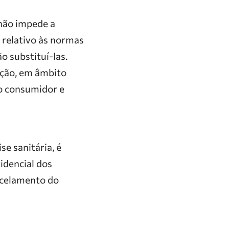
 não impede a
o relativo às normas
o substituí-las.
ação, em âmbito
do consumidor e
se sanitária, é
idencial dos
arcelamento do