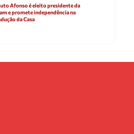
uto Afonso é eleito presidente da
am e promete independência na
dução da Casa