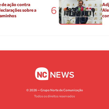
 de ação contra
Adj
6
eclarações sobre a
Ale
Caminhos
con
© 2026 — Grupo Norte de Comunicação
Todos os direitos reservados