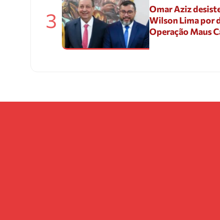
Omar Aziz desiste
3
Wilson Lima por d
Operação Maus 