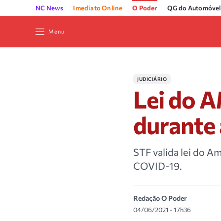
NC News
Imediato Online
O Poder
QG do Automóvel
Menu
JUDICIÁRIO
Lei do A
durante 
STF valida lei do A
COVID-19.
Redação O Poder
04/06/2021 - 17h36