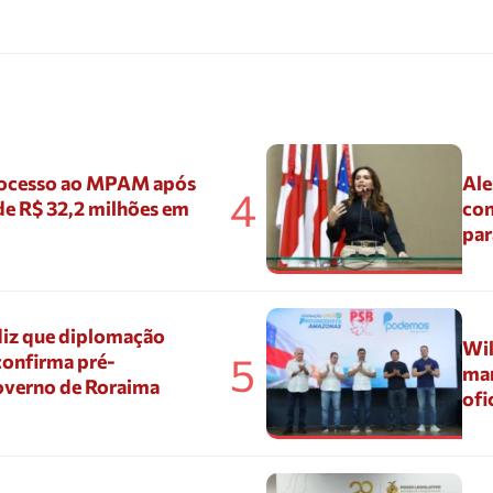
ocesso ao MPAM após
Ale
4
de R$ 32,2 milhões em
con
par
diz que diplomação
Wil
5
confirma pré-
mar
overno de Roraima
ofi