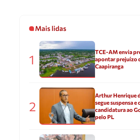
Mais lidas
TCE-AM envia pr
1
apontar prejuízo 
Caapiranga
Arthur Henrique 
2
segue suspensa e 
candidatura ao G
pelo PL