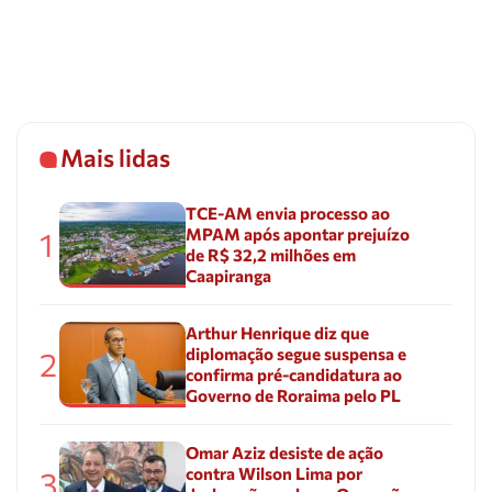
Mais lidas
TCE-AM envia processo ao
MPAM após apontar prejuízo
1
de R$ 32,2 milhões em
Caapiranga
Arthur Henrique diz que
diplomação segue suspensa e
2
confirma pré-candidatura ao
Governo de Roraima pelo PL
Omar Aziz desiste de ação
contra Wilson Lima por
3