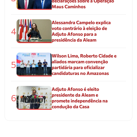
declarações sobre a Operação
Maus Caminhos
Alessandra Campelo explica
voto contrário à eleição de
4
Adjuto Afonso para a
presidência da Aleam
Wilson Lima, Roberto Cidade e
aliados marcam convenção
5
partidária para oficializar
candidaturas no Amazonas
Adjuto Afonso é eleito
presidente da Aleam e
6
promete independência na
condução da Casa