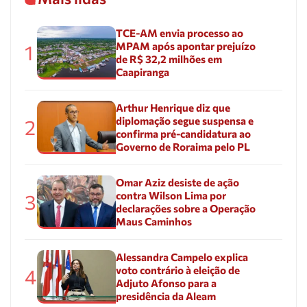
TCE-AM envia processo ao
MPAM após apontar prejuízo
1
de R$ 32,2 milhões em
Caapiranga
Arthur Henrique diz que
diplomação segue suspensa e
2
confirma pré-candidatura ao
Governo de Roraima pelo PL
Omar Aziz desiste de ação
contra Wilson Lima por
3
declarações sobre a Operação
Maus Caminhos
Alessandra Campelo explica
voto contrário à eleição de
4
Adjuto Afonso para a
presidência da Aleam