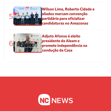
Wilson Lima, Roberto Cidade e
aliados marcam convenção
5
partidária para oficializar
candidaturas no Amazonas
Adjuto Afonso é eleito
presidente da Aleam e
6
promete independência na
condução da Casa