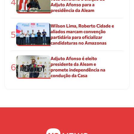
4
Adjuto Afonso para a
presidência da Aleam
Wilson Lima, Roberto Cidade e
aliados marcam convenção
5
partidária para oficializar
candidaturas no Amazonas
Adjuto Afonso é eleito
presidente da Aleam e
6
promete independência na
condução da Casa