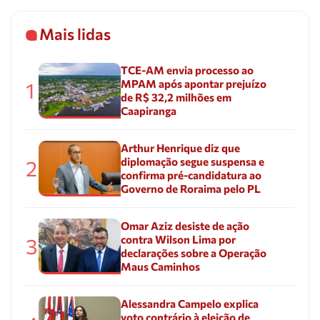
Mais lidas
TCE-AM envia processo ao
MPAM após apontar prejuízo
1
de R$ 32,2 milhões em
Caapiranga
Arthur Henrique diz que
diplomação segue suspensa e
2
confirma pré-candidatura ao
Governo de Roraima pelo PL
Omar Aziz desiste de ação
contra Wilson Lima por
3
declarações sobre a Operação
Maus Caminhos
Alessandra Campelo explica
voto contrário à eleição de