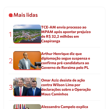
Mais lidas
TCE-AM envia processo ao
MPAM após apontar prejuízo
1
de R$ 32,2 milhões em
Caapiranga
Arthur Henrique diz que
diplomação segue suspensa e
2
confirma pré-candidatura ao
Governo de Roraima pelo PL
Omar Aziz desiste de ação
contra Wilson Lima por
3
declarações sobre a Operação
Maus Caminhos
Alessandra Campelo explica