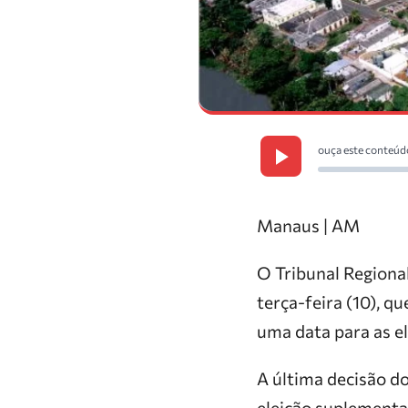
ouça este conteúd
Manaus | AM
O Tribunal Regiona
terça-feira (10), q
uma data para as e
A última decisão do
eleição suplementar