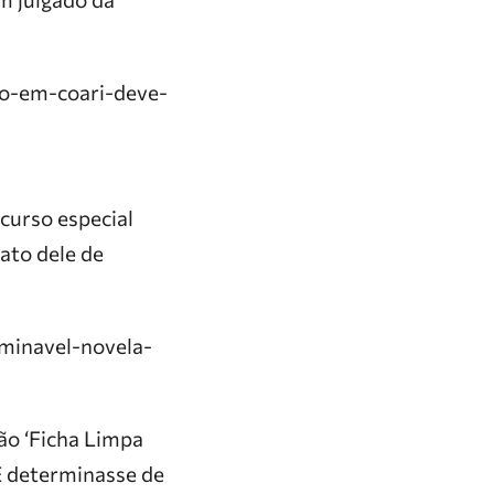
ao-em-coari-deve-
ecurso especial
ato dele de
minavel-novela-
ção ‘Ficha Limpa
SE determinasse de