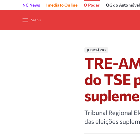
NC News
Imediato Online
O Poder
QG do Automóvel
Menu
JUDICIÁRIO
TRE-AM 
do TSE p
supleme
Tribunal Regional E
das eleições suplem