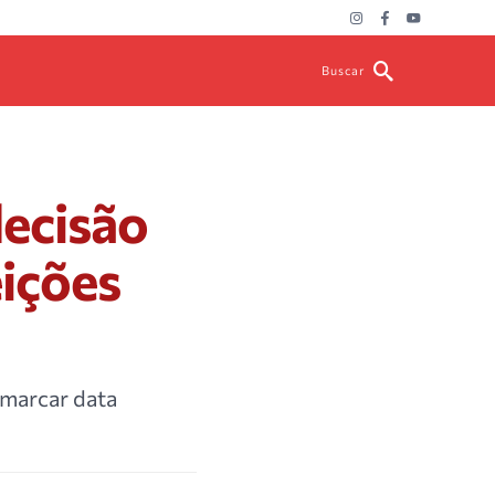
Buscar
ecisão
eições
 marcar data