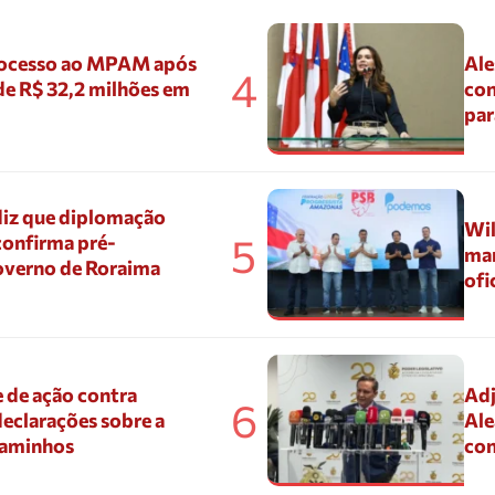
ocesso ao MPAM após
Ale
4
de R$ 32,2 milhões em
con
par
diz que diplomação
Wil
5
confirma pré-
mar
overno de Roraima
ofi
 de ação contra
Adj
6
eclarações sobre a
Ale
Caminhos
con