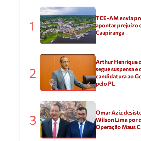
TCE-AM envia pr
1
apontar prejuízo 
Caapiranga
Arthur Henrique 
2
segue suspensa e 
candidatura ao G
pelo PL
Omar Aziz desiste
3
Wilson Lima por d
Operação Maus 