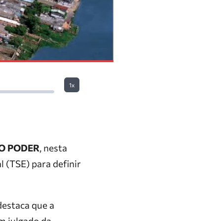
1x
O PODER
, nesta
l (TSE) para definir
destaca que a
em julgado da