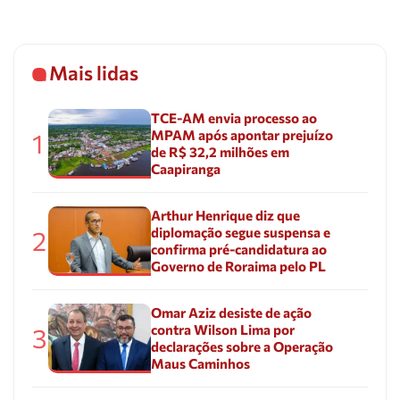
Mais lidas
TCE-AM envia processo ao
MPAM após apontar prejuízo
1
de R$ 32,2 milhões em
Caapiranga
Arthur Henrique diz que
diplomação segue suspensa e
2
confirma pré-candidatura ao
Governo de Roraima pelo PL
Omar Aziz desiste de ação
contra Wilson Lima por
3
declarações sobre a Operação
Maus Caminhos