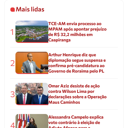
Mais lidas
TCE-AM envia processo ao
MPAM após apontar prejuízo
1
de R$ 32,2 milhões em
Caapiranga
Arthur Henrique diz que
diplomação segue suspensa e
2
confirma pré-candidatura ao
Governo de Roraima pelo PL
Omar Aziz desiste de ação
contra Wilson Lima por
3
declarações sobre a Operação
Maus Caminhos
Alessandra Campelo explica
voto contrário à eleição de
4
Adjuto Afonso para a