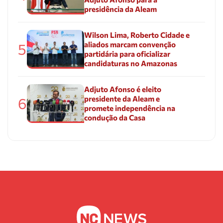
presidência da Aleam
Wilson Lima, Roberto Cidade e
aliados marcam convenção
5
partidária para oficializar
candidaturas no Amazonas
Adjuto Afonso é eleito
presidente da Aleam e
6
promete independência na
condução da Casa