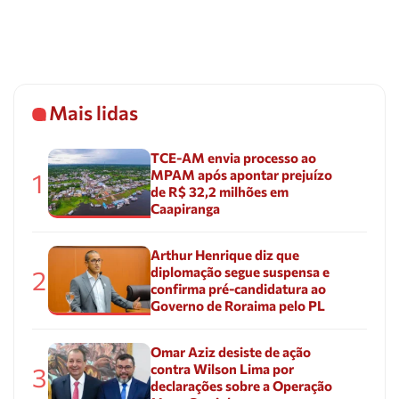
Mais lidas
TCE-AM envia processo ao
MPAM após apontar prejuízo
1
de R$ 32,2 milhões em
Caapiranga
Arthur Henrique diz que
diplomação segue suspensa e
2
confirma pré-candidatura ao
Governo de Roraima pelo PL
Omar Aziz desiste de ação
contra Wilson Lima por
3
declarações sobre a Operação