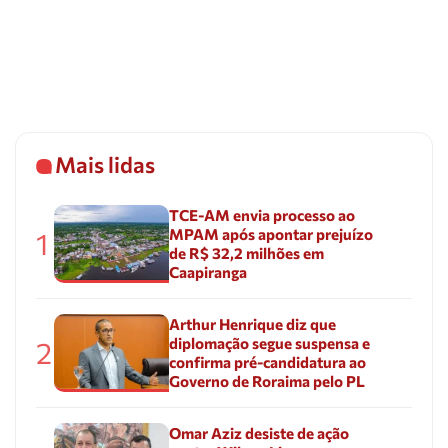
Mais lidas
TCE-AM envia processo ao
MPAM após apontar prejuízo
1
de R$ 32,2 milhões em
Caapiranga
Arthur Henrique diz que
diplomação segue suspensa e
2
confirma pré-candidatura ao
Governo de Roraima pelo PL
Omar Aziz desiste de ação