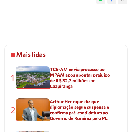
Mais lidas
TCE-AM envia processo ao
MPAM após apontar prejuízo
1
de R$ 32,2 milhões em
Caapiranga
Arthur Henrique diz que
diplomação segue suspensa e
2
confirma pré-candidatura ao
Governo de Roraima pelo PL