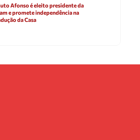
uto Afonso é eleito presidente da
am e promete independência na
dução da Casa