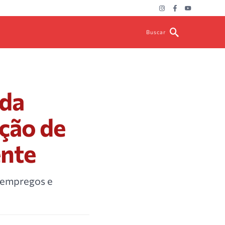
Buscar
 da
ção de
ente
 empregos e