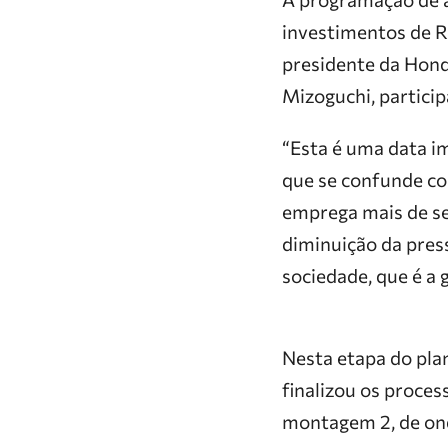
investimentos de R
presidente da Honda
Mizoguchi, partici
“Esta é uma data i
que se confunde co
emprega mais de se
diminuição da pres
sociedade, que é a 
Nesta etapa do pla
finalizou os proce
montagem 2, de on