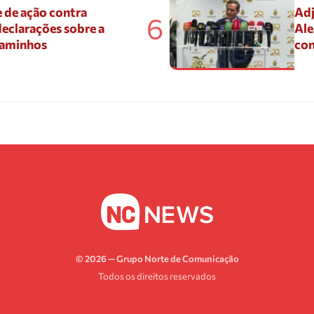
 de ação contra
Adj
6
eclarações sobre a
Ale
Caminhos
con
© 2026 — Grupo Norte de Comunicação
Todos os direitos reservados