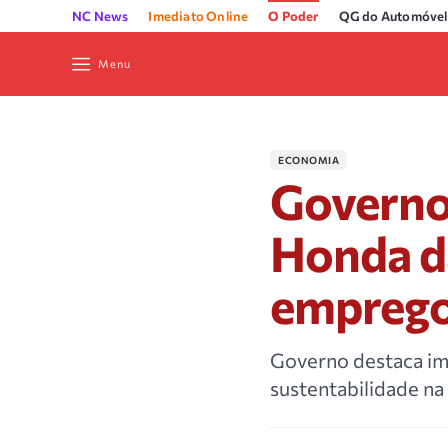
NC News
Imediato Online
O Poder
QG do Automóvel
Menu
ECONOMIA
Governo
Honda d
emprego
Governo destaca im
sustentabilidade na