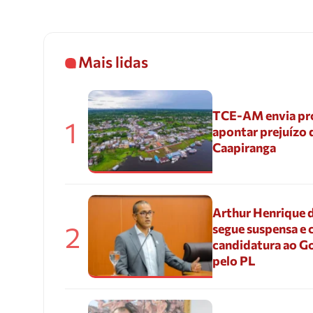
Mais lidas
TCE-AM envia pr
1
apontar prejuízo 
Caapiranga
Arthur Henrique 
2
segue suspensa e 
candidatura ao G
pelo PL