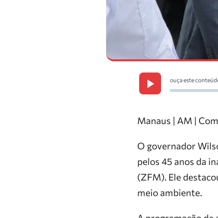
ouça este conteúd
Manaus | AM | Com
O governador Wilso
pelos 45 anos da 
(ZFM). Ele destaco
meio ambiente.
A programação de a