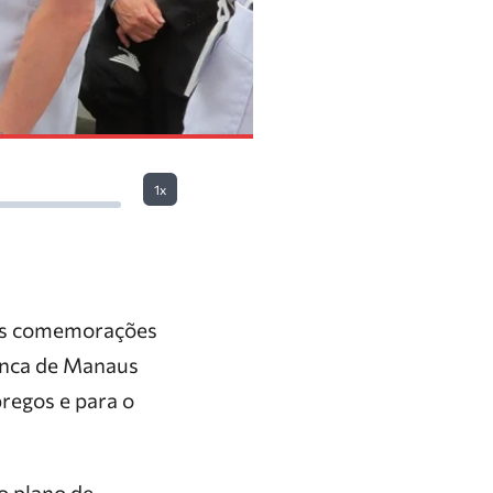
1x
das comemorações
anca de Manaus
regos e para o
o plano de