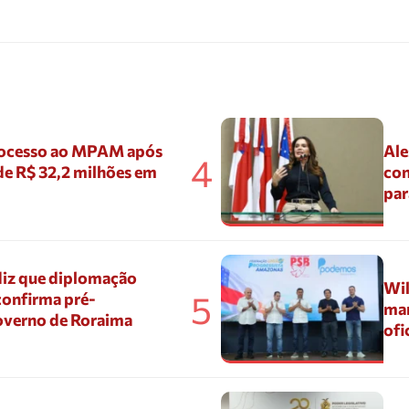
ocesso ao MPAM após
Ale
4
de R$ 32,2 milhões em
con
par
diz que diplomação
Wil
5
confirma pré-
mar
overno de Roraima
ofi