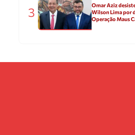
Omar Aziz desiste
3
Wilson Lima por d
Operação Maus 