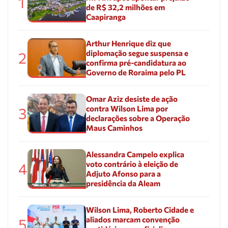
1
de R$ 32,2 milhões em
Caapiranga
Arthur Henrique diz que
diplomação segue suspensa e
2
confirma pré-candidatura ao
Governo de Roraima pelo PL
Omar Aziz desiste de ação
contra Wilson Lima por
3
declarações sobre a Operação
Maus Caminhos
Alessandra Campelo explica
voto contrário à eleição de
4
Adjuto Afonso para a
presidência da Aleam
Wilson Lima, Roberto Cidade e
aliados marcam convenção
5