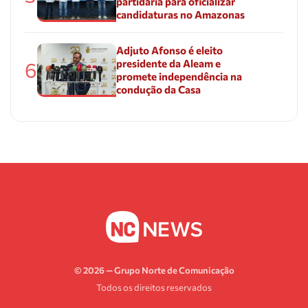
partidária para oficializar
candidaturas no Amazonas
Adjuto Afonso é eleito
presidente da Aleam e
6
promete independência na
condução da Casa
© 2026 — Grupo Norte de Comunicação
Todos os direitos reservados